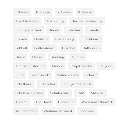
5.Klasse
6. Klasse
7.Klasse
9. Klasse
Abschlussfeier
Ausbildung
Berufsorientierung
Bildungspartner
Bürkle
Café fair
Comite
Comité
Deutsch
Einschulung
Elternbeirat
Fußball
Gottesdienst
Göschel
Halloween
Hecht
Heckel
Henning
Klumpp
Kultusministerium
Merkle
Projektwoche
Religion
Rupp
Salier-Rockt
Salier-Voices
Schauz
Schulband
Schulchor
Schulgottesdienst
Schulsozialarbeit
Schülercafé
SMV
SMV-AG
Theater
The Floyd
Unterricht
Vorlesewettbewerb
Weihnachten
Weihnachtsmarkt
Zoomobil