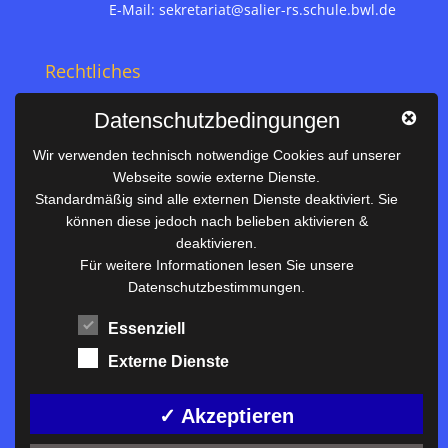
E-Mail:
sekretariat@salier-rs.schule.bwl.de
Rechtliches
Impressum
Datenschutzbedingungen
Datenschutz
Wir verwenden technisch notwendige Cookies auf unserer
Webseite sowie externe Dienste.
Nützliches
Standardmäßig sind alle externen Dienste deaktiviert. Sie
können diese jedoch nach belieben aktivieren &
Vertretungsplan
deaktivieren.
Unterrichtszeiten
Für weitere Informationen lesen Sie unsere
Datenschutzbestimmungen.
Downloadbereich
Terminkalender
Essenziell
Termine AKTUELL
Externe Dienste
Moodle
Anfahrt/Kontakt
✓ Akzeptieren