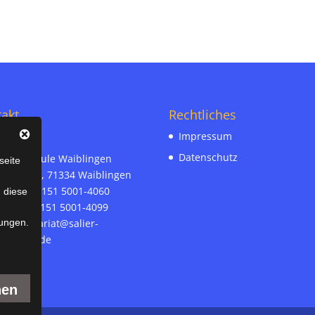
akt
Rechtliches
Impressum
Datenschutz
r-Realschule Waiblingen
seite
ämann 30, 71334 Waiblingen
on-Nr. 07151 5001-4060
n diese
ax-Nr. 07151 5001-4099
l:
sekretariat@salier-
ungen.
hule.bwl.de
nen