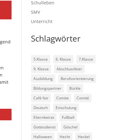
Schulleben
SMV
Unterricht
Schlagwörter
egend
5.Klasse
6. Klasse
7.Klasse
en
9. Klasse
Abschlussfeier
en
Ausbildung
Berufsorientierung
amit
Bildungspartner
Bürkle
Café fair
Comite
Comité
Deutsch
Einschulung
Elternbeirat
Fußball
Gottesdienst
Göschel
Halloween
Hecht
Heckel