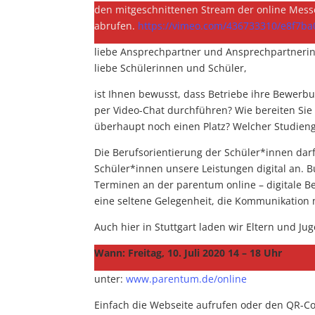
den mitgeschnittenen Stream der online Mess
abrufen.
https://vimeo.com/436733310/e8f7ba
liebe Ansprechpartner und Ansprechpartnerin
liebe Schülerinnen und Schüler,
ist Ihnen bewusst, dass Betriebe ihre Bewerb
per Video-Chat durchführen? Wie bereiten Sie 
überhaupt noch einen Platz? Welcher Studien
Die Berufsorientierung der Schüler*innen darf 
Schüler*innen unsere Leistungen digital an.
Terminen an der parentum online – digitale B
eine seltene Gelegenheit, die Kommunikation
Auch hier in Stuttgart laden wir Eltern und Ju
Wann:
Freitag, 10. Juli 2020 14 – 18 Uhr
unter:
www.parentum.de/online
Einfach die Webseite aufrufen oder den QR-Cod