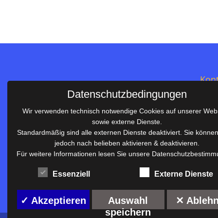
Kont
Datenschutzbedingungen
Salie
Wir verwenden technisch notwendige Cookies auf unserer Web
Im S
sowie externe Dienste.
Telef
Standardmäßig sind alle externen Dienste deaktiviert. Sie könne
Telef
jedoch nach belieben aktivieren & deaktivieren.
Salier-Realschule Waiblingen
E-Mai
Für weitere Informationen lesen Sie unsere Datenschutzbestimm
Gemeinsam sind wir stark!
rs.sc
Essenziell
Externe Dienste
Anmelden
✓ Akzeptieren
Auswahl
✕ Ableh
speichern