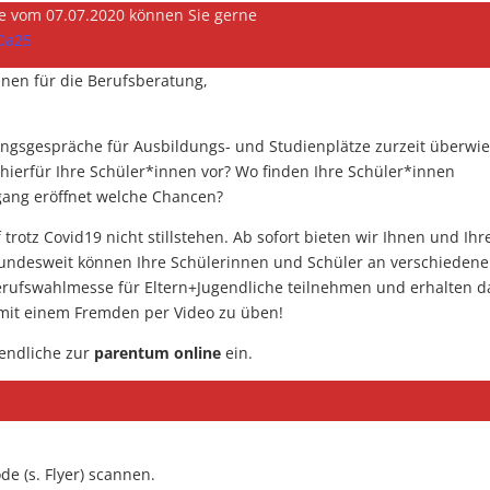
e vom 07.07.2020 können Sie gerne
0a25
nen für die Berufsberatung,
ungsgespräche für Ausbildungs- und Studienplätze zurzeit überwi
hierfür Ihre Schüler*innen vor? Wo finden Ihre Schüler*innen
gang eröffnet welche Chancen?
trotz Covid19 nicht stillstehen. Ab sofort bieten wir Ihnen und Ihr
 Bundesweit können Ihre Schülerinnen und Schüler an verschieden
erufswahlmesse für Eltern+Jugendliche teilnehmen und erhalten d
 mit einem Fremden per Video zu üben!
gendliche zur
parentum online
ein.
e (s. Flyer) scannen.