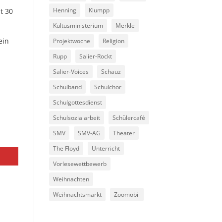
Henning
Klumpp
t 30
Kultusministerium
Merkle
ein
Projektwoche
Religion
Rupp
Salier-Rockt
Salier-Voices
Schauz
Schulband
Schulchor
Schulgottesdienst
Schulsozialarbeit
Schülercafé
n
SMV
SMV-AG
Theater
The Floyd
Unterricht
Vorlesewettbewerb
Weihnachten
Weihnachtsmarkt
Zoomobil