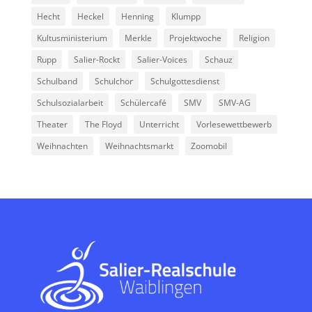
Hecht
Heckel
Henning
Klumpp
Kultusministerium
Merkle
Projektwoche
Religion
Rupp
Salier-Rockt
Salier-Voices
Schauz
Schulband
Schulchor
Schulgottesdienst
Schulsozialarbeit
Schülercafé
SMV
SMV-AG
Theater
The Floyd
Unterricht
Vorlesewettbewerb
Weihnachten
Weihnachtsmarkt
Zoomobil