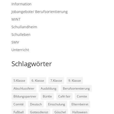
Information
Jobangebote/ Berufsorientierung
MINT
Schullandheim
Schulleben
SMV
Unterricht
Schlagwörter
5.Klasse
6. Klasse
7.Klasse
9. Klasse
Abschlussfeier
Ausbildung
Berufsorientierung
Bildungspartner
Bürkle
Café fair
Comite
Comité
Deutsch
Einschulung
Elternbeirat
Fußball
Gottesdienst
Göschel
Halloween