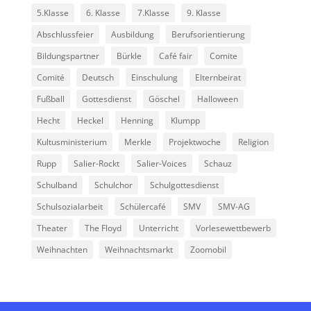
5.Klasse
6. Klasse
7.Klasse
9. Klasse
Abschlussfeier
Ausbildung
Berufsorientierung
Bildungspartner
Bürkle
Café fair
Comite
Comité
Deutsch
Einschulung
Elternbeirat
Fußball
Gottesdienst
Göschel
Halloween
Hecht
Heckel
Henning
Klumpp
Kultusministerium
Merkle
Projektwoche
Religion
Rupp
Salier-Rockt
Salier-Voices
Schauz
Schulband
Schulchor
Schulgottesdienst
Schulsozialarbeit
Schülercafé
SMV
SMV-AG
Theater
The Floyd
Unterricht
Vorlesewettbewerb
Weihnachten
Weihnachtsmarkt
Zoomobil