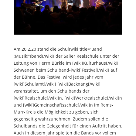
Am 20.2.20 stand die Schul[wiki title=“Band
(Musik)“]band[/wiki] der Salier Realschule unter der
Leitung von Herrn Bürkle im [wiki]Kulturhaus[/wiki]
Schwanen beim Schulband-[wiki]Festival[/wiki] auf
der Bühne. Das Festival wird jedes Jahr vom
[wiki]Schulamt[/wiki] [wiki]Backnang[/wiki]
veranstaltet, um den Schulbands der
[wiki]Realschule[/wiki]n, [wiki]Werkrealschule[/wiki]n
und [wiki]Gemeinschaftsschule[/wiki]n im Rems-
Murr-Kreis die Möglichkeit zu geben, sich
gegenseitig wahrzunehmen. Zudem sollen die
Schulbands die Gelegenheit für einen Auftritt haben.
Auch in diesem Jahr spielten die Bands vor vollem