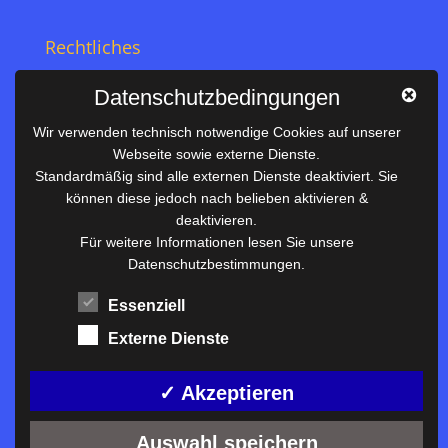
Rechtliches
Impressum
Datenschutzbedingungen
Datenschutz
Wir verwenden technisch notwendige Cookies auf unserer
Webseite sowie externe Dienste.
Nützliches
Standardmäßig sind alle externen Dienste deaktiviert. Sie
können diese jedoch nach belieben aktivieren &
Vertretungsplan
deaktivieren.
Unterrichtszeiten
Für weitere Informationen lesen Sie unsere
Datenschutzbestimmungen.
Downloadbereich
Terminkalender
Essenziell
Termine AKTUELL
Externe Dienste
Moodle
Anfahrt/Kontakt
✓ Akzeptieren
Auswahl speichern