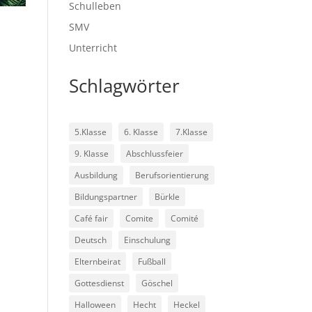
Schulleben
SMV
Unterricht
Schlagwörter
5.Klasse
6. Klasse
7.Klasse
9. Klasse
Abschlussfeier
Ausbildung
Berufsorientierung
Bildungspartner
Bürkle
Café fair
Comite
Comité
Deutsch
Einschulung
Elternbeirat
Fußball
Gottesdienst
Göschel
Halloween
Hecht
Heckel