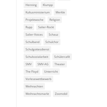
Henning
Klumpp
Kultusministerium
Merkle
Projektwoche
Religion
Rupp
Salier-Rockt
Salier-Voices
Schauz
Schulband
Schulchor
Schulgottesdienst
Schulsozialarbeit
Schülercafé
SMV
SMV-AG
Theater
The Floyd
Unterricht
Vorlesewettbewerb
Weihnachten
Weihnachtsmarkt
Zoomobil