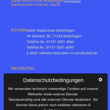
Salier-Realschule Waiblingen
Anmelden
Gemeinsam sind wir stark!
Kontakt
Salier-Realschule Waiblingen
Im Sämann 30, 71334 Waiblingen
Telefon-Nr. 07151 5001-4060
Telefax-Nr. 07151 5001-4099
E-Mail:
sekretariat@salier-rs.schule.bwl.de
Rechtliches
Impressum
Datenschutzbedingungen
Datenschutz
Wir verwenden technisch notwendige Cookies auf unserer
Webseite sowie externe Dienste.
Nützliches
Standardmäßig sind alle externen Dienste deaktiviert. Sie
können diese jedoch nach belieben aktivieren &
Vertretungsplan