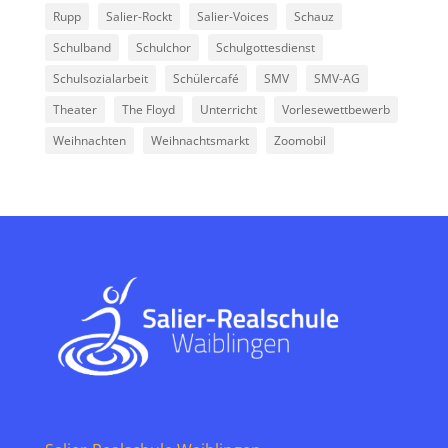
Rupp
Salier-Rockt
Salier-Voices
Schauz
Schulband
Schulchor
Schulgottesdienst
Schulsozialarbeit
Schülercafé
SMV
SMV-AG
Theater
The Floyd
Unterricht
Vorlesewettbewerb
Weihnachten
Weihnachtsmarkt
Zoomobil