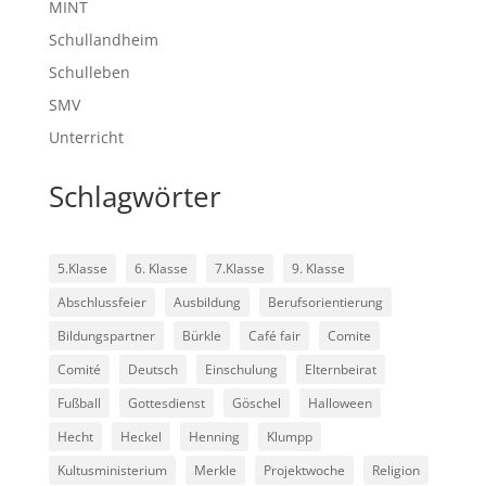
MINT
Schullandheim
Schulleben
SMV
Unterricht
Schlagwörter
5.Klasse
6. Klasse
7.Klasse
9. Klasse
Abschlussfeier
Ausbildung
Berufsorientierung
Bildungspartner
Bürkle
Café fair
Comite
Comité
Deutsch
Einschulung
Elternbeirat
Fußball
Gottesdienst
Göschel
Halloween
Hecht
Heckel
Henning
Klumpp
Kultusministerium
Merkle
Projektwoche
Religion