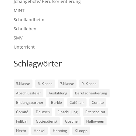
Jobangebote/ Berufsorientierung
MINT
Schullandheim
Schulleben
SMV
Unterricht
Schlagwörter
5.Klasse
6. Klasse
7.Klasse
9. Klasse
Abschlussfeier
Ausbildung
Berufsorientierung
Bildungspartner
Bürkle
Café fair
Comite
Comité
Deutsch
Einschulung
Elternbeirat
Fußball
Gottesdienst
Göschel
Halloween
Hecht
Heckel
Henning
Klumpp