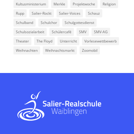
Kultusministerium
Merkle
Projektwoche
Religion
Rupp
Salier-Rockt
Salier-Voices
Schauz
Schulband
Schulchor
Schulgottesdienst
Schulsozialarbeit
Schülercafé
SMV
SMV-AG
Theater
The Floyd
Unterricht
Vorlesewettbewerb
Weihnachten
Weihnachtsmarkt
Zoomobil