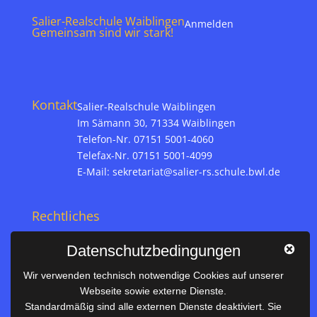
Salier-Realschule Waiblingen
Anmelden
Gemeinsam sind wir stark!
Kontakt
Salier-Realschule Waiblingen
Im Sämann 30, 71334 Waiblingen
Telefon-Nr. 07151 5001-4060
Telefax-Nr. 07151 5001-4099
E-Mail:
sekretariat@salier-rs.schule.bwl.de
Rechtliches
Impressum
Datenschutzbedingungen
Datenschutz
Wir verwenden technisch notwendige Cookies auf unserer
Webseite sowie externe Dienste.
Nützliches
Standardmäßig sind alle externen Dienste deaktiviert. Sie