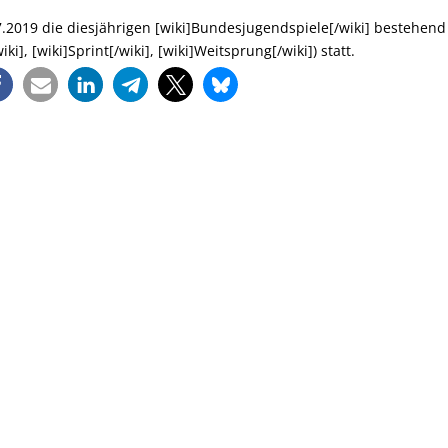
019 die diesjährigen [wiki]Bundesjugendspiele[/wiki] bestehend
i], [wiki]Sprint[/wiki], [wiki]Weitsprung[/wiki]) statt.