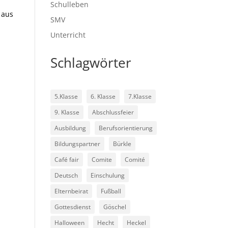
Schulleben
 aus
SMV
Unterricht
Schlagwörter
5.Klasse
6. Klasse
7.Klasse
9. Klasse
Abschlussfeier
Ausbildung
Berufsorientierung
Bildungspartner
Bürkle
Café fair
Comite
Comité
Deutsch
Einschulung
Elternbeirat
Fußball
Gottesdienst
Göschel
Halloween
Hecht
Heckel