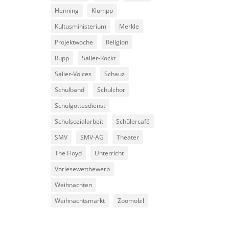
Henning
Klumpp
Kultusministerium
Merkle
Projektwoche
Religion
Rupp
Salier-Rockt
Salier-Voices
Schauz
Schulband
Schulchor
Schulgottesdienst
Schulsozialarbeit
Schülercafé
SMV
SMV-AG
Theater
The Floyd
Unterricht
Vorlesewettbewerb
Weihnachten
Weihnachtsmarkt
Zoomobil