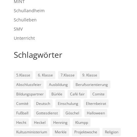
MINT
Schullandheim
Schulleben
SMV
Unterricht
Schlagwörter
5.Klasse
6. Klasse
7.Klasse
9. Klasse
Abschlussfeier
Ausbildung
Berufsorientierung
Bildungspartner
Bürkle
Café fair
Comite
Comité
Deutsch
Einschulung
Elternbeirat
Fußball
Gottesdienst
Göschel
Halloween
Hecht
Heckel
Henning
Klumpp
Kultusministerium
Merkle
Projektwoche
Religion