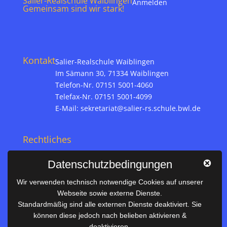
Salier-Realschule Waiblingen
Anmelden
Gemeinsam sind wir stark!
Kontakt
Salier-Realschule Waiblingen
Im Sämann 30, 71334 Waiblingen
Telefon-Nr. 07151 5001-4060
Telefax-Nr. 07151 5001-4099
E-Mail:
sekretariat@salier-rs.schule.bwl.de
Rechtliches
Impressum
Datenschutzbedingungen
Datenschutz
Wir verwenden technisch notwendige Cookies auf unserer
Webseite sowie externe Dienste.
Nützliches
Standardmäßig sind alle externen Dienste deaktiviert. Sie
können diese jedoch nach belieben aktivieren &
Vertretungsplan
deaktivieren.