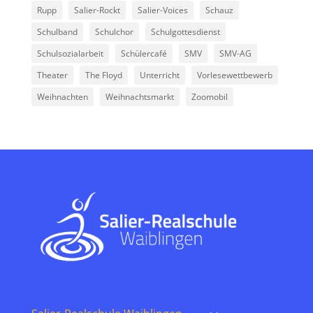
Rupp
Salier-Rockt
Salier-Voices
Schauz
Schulband
Schulchor
Schulgottesdienst
Schulsozialarbeit
Schülercafé
SMV
SMV-AG
Theater
The Floyd
Unterricht
Vorlesewettbewerb
Weihnachten
Weihnachtsmarkt
Zoomobil