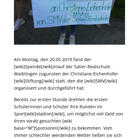
Am Montag, den 20.05.2019 fand der
[wiki]Spende[/wiki]nlauf der Salier-Realschule
Waiblingen zugunsten der Christiane Eichenhofer
[wiki]Stiftung[/wiki] statt, den die [wiki]SMV[/wiki]
organisiert und durchgeführt hat.
Bereits zur ersten Stunde drehten die ersten
Schülerinnen und Schüler ihre Runden im
Sport[wiki]stadion[/wiki], um möglichst viel Geld von
ihren vorab gesuchten [wiki
base=“W“]Sponsoren[/wiki] zu bekommen. Vom
immer schlechter werdenden Wetter ließen sie sich