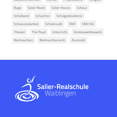
Rupp
Salier-Rockt
Salier-Voices
Schauz
Schulband
Schulchor
Schulgottesdienst
Schulsozialarbeit
Schülercafé
SMV
SMV-AG
Theater
The Floyd
Unterricht
Vorlesewettbewerb
Weihnachten
Weihnachtsmarkt
Zoomobil