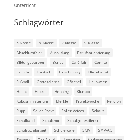
Unterricht
Schlagwörter
5.Klasse
6. Klasse
7.Klasse
9. Klasse
Abschlussfeier
Ausbildung
Berufsorientierung
Bildungspartner
Bürkle
Café fair
Comite
Comité
Deutsch
Einschulung
Elternbeirat
Fußball
Gottesdienst
Göschel
Halloween
Hecht
Heckel
Henning
Klumpp
Kultusministerium
Merkle
Projektwoche
Religion
Rupp
Salier-Rockt
Salier-Voices
Schauz
Schulband
Schulchor
Schulgottesdienst
Schulsozialarbeit
Schülercafé
SMV
SMV-AG
Theater
The Floyd
Unterricht
Vorlesewettbewerb