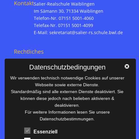
Kontakt
Salier-Realschule Waiblingen
Im Sämann 30, 71334 Waiblingen
Telefon-Nr. 07151 5001-4060
Telefax-Nr. 07151 5001-4099
E-Mail:
sekretariat@salier-rs.schule.bwl.de
Rechtliches
Impressum
Datenschutzbedingungen
Datenschutz
Wir verwenden technisch notwendige Cookies auf unserer
Webseite sowie externe Dienste.
Nützliches
Standardmäßig sind alle externen Dienste deaktiviert. Sie
können diese jedoch nach belieben aktivieren &
Vertretungsplan
deaktivieren.
Unterrichtszeiten
Für weitere Informationen lesen Sie unsere
Datenschutzbestimmungen.
Downloadbereich
Terminkalender
Essenziell
Termine AKTUELL