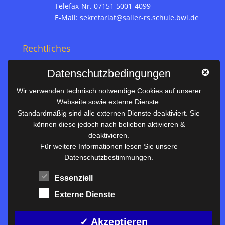
Telefax-Nr. 07151 5001-4099
E-Mail:
sekretariat@salier-rs.schule.bwl.de
Rechtliches
Impressum
Datenschutzbedingungen
Datenschutz
Wir verwenden technisch notwendige Cookies auf unserer
Webseite sowie externe Dienste.
Nützliches
Standardmäßig sind alle externen Dienste deaktiviert. Sie
können diese jedoch nach belieben aktivieren &
Vertretungsplan
deaktivieren.
Unterrichtszeiten
Für weitere Informationen lesen Sie unsere
Datenschutzbestimmungen.
Downloadbereich
Terminkalender
Essenziell
Termine AKTUELL
Externe Dienste
Moodle
Anfahrt/Kontakt
✓ Akzeptieren