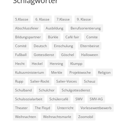
Schlagwörter
5.Klasse
6. Klasse
7.Klasse
9. Klasse
Abschlussfeier
Ausbildung
Berufsorientierung
Bildungspartner
Bürkle
Café fair
Comite
Comité
Deutsch
Einschulung
Elternbeirat
Fußball
Gottesdienst
Göschel
Halloween
Hecht
Heckel
Henning
Klumpp
Kultusministerium
Merkle
Projektwoche
Religion
Rupp
Salier-Rockt
Salier-Voices
Schauz
Schulband
Schulchor
Schulgottesdienst
Schulsozialarbeit
Schülercafé
SMV
SMV-AG
Theater
The Floyd
Unterricht
Vorlesewettbewerb
Weihnachten
Weihnachtsmarkt
Zoomobil