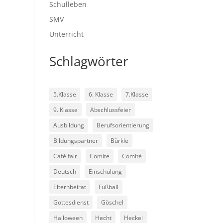
Schulleben
SMV
Unterricht
Schlagwörter
5.Klasse
6. Klasse
7.Klasse
9. Klasse
Abschlussfeier
Ausbildung
Berufsorientierung
Bildungspartner
Bürkle
Café fair
Comite
Comité
Deutsch
Einschulung
Elternbeirat
Fußball
Gottesdienst
Göschel
Halloween
Hecht
Heckel