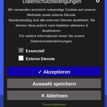
Datenschutzbedingungen
Datenschutz
Wir verwenden technisch notwendige Cookies auf unserer
Webseite sowie externe Dienste.
Nützliches
Standardmäßig sind alle externen Dienste deaktiviert. Sie
können diese jedoch nach belieben aktivieren &
Vertretungsplan
deaktivieren.
Unterrichtszeiten
Für weitere Informationen lesen Sie unsere
Datenschutzbestimmungen.
Downloadbereich
Terminkalender
Essenziell
Termine AKTUELL
Externe Dienste
Moodle
Anfahrt/Kontakt
✓ Akzeptieren
Auswahl speichern
✕ Ablehnen
Konzeption und technische Umsetzung:
ckDIALOG
©
Personalisieren
2026