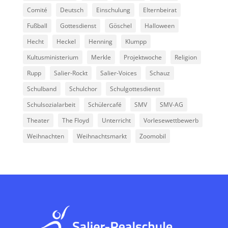
Comité
Deutsch
Einschulung
Elternbeirat
Fußball
Gottesdienst
Göschel
Halloween
Hecht
Heckel
Henning
Klumpp
Kultusministerium
Merkle
Projektwoche
Religion
Rupp
Salier-Rockt
Salier-Voices
Schauz
Schulband
Schulchor
Schulgottesdienst
Schulsozialarbeit
Schülercafé
SMV
SMV-AG
Theater
The Floyd
Unterricht
Vorlesewettbewerb
Weihnachten
Weihnachtsmarkt
Zoomobil