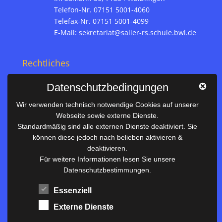
Telefon-Nr. 07151 5001-4060
Telefax-Nr. 07151 5001-4099
E-Mail:
sekretariat@salier-rs.schule.bwl.de
Rechtliches
Impressum
Datenschutzbedingungen
Datenschutz
Wir verwenden technisch notwendige Cookies auf unserer
Webseite sowie externe Dienste.
Nützliches
Standardmäßig sind alle externen Dienste deaktiviert. Sie
können diese jedoch nach belieben aktivieren &
Vertretungsplan
deaktivieren.
Unterrichtszeiten
Für weitere Informationen lesen Sie unsere
Datenschutzbestimmungen.
Downloadbereich
Terminkalender
Essenziell
Termine AKTUELL
Externe Dienste
Moodle