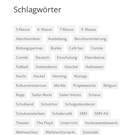
Schlagwörter
5.Klasse
6. Klasse
7.Klasse
9. Klasse
Abschlussfeier
Ausbildung
Berufsorientierung
Bildungspartner
Bürkle
Café fair
Comite
Comité
Deutsch
Einschulung
Elternbeirat
Fußball
Gottesdienst
Göschel
Halloween
Hecht
Heckel
Henning
Klumpp
Kultusministerium
Merkle
Projektwoche
Religion
Rupp
Salier-Rockt
Salier-Voices
Schauz
Schulband
Schulchor
Schulgottesdienst
Schulsozialarbeit
Schülercafé
SMV
SMV-AG
Theater
The Floyd
Unterricht
Vorlesewettbewerb
Weihnachten
Weihnachtsmarkt
Zoomobil