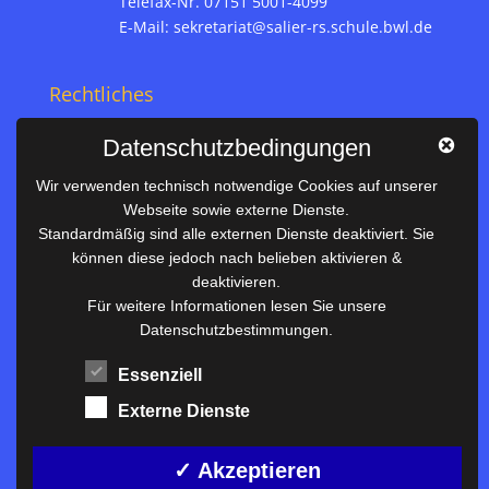
Telefax-Nr. 07151 5001-4099
E-Mail:
sekretariat@salier-rs.schule.bwl.de
Rechtliches
Impressum
Datenschutzbedingungen
Datenschutz
Wir verwenden technisch notwendige Cookies auf unserer
Webseite sowie externe Dienste.
Nützliches
Standardmäßig sind alle externen Dienste deaktiviert. Sie
können diese jedoch nach belieben aktivieren &
Vertretungsplan
deaktivieren.
Unterrichtszeiten
Für weitere Informationen lesen Sie unsere
Datenschutzbestimmungen.
Downloadbereich
Terminkalender
Essenziell
Termine AKTUELL
Externe Dienste
Moodle
Anfahrt/Kontakt
✓ Akzeptieren