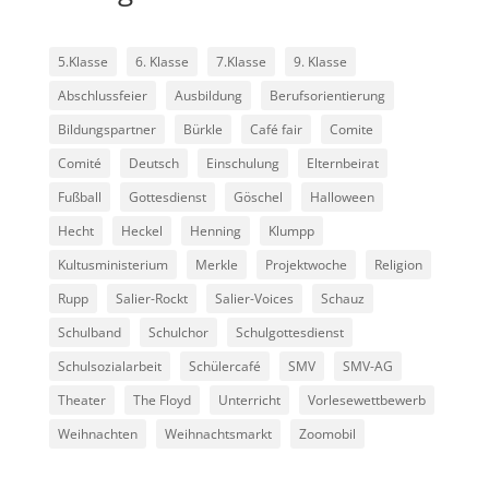
5.Klasse
6. Klasse
7.Klasse
9. Klasse
Abschlussfeier
Ausbildung
Berufsorientierung
Bildungspartner
Bürkle
Café fair
Comite
Comité
Deutsch
Einschulung
Elternbeirat
Fußball
Gottesdienst
Göschel
Halloween
Hecht
Heckel
Henning
Klumpp
Kultusministerium
Merkle
Projektwoche
Religion
Rupp
Salier-Rockt
Salier-Voices
Schauz
Schulband
Schulchor
Schulgottesdienst
Schulsozialarbeit
Schülercafé
SMV
SMV-AG
Theater
The Floyd
Unterricht
Vorlesewettbewerb
Weihnachten
Weihnachtsmarkt
Zoomobil