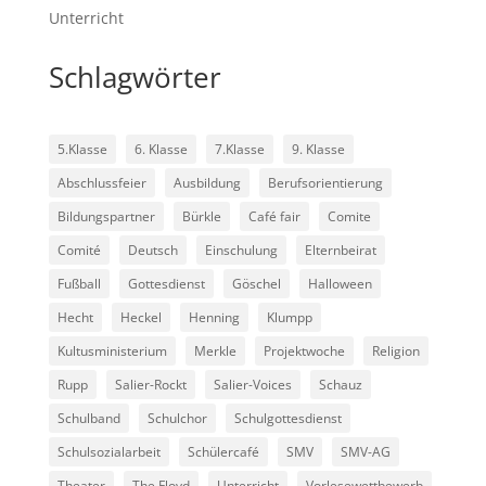
Unterricht
Schlagwörter
5.Klasse
6. Klasse
7.Klasse
9. Klasse
Abschlussfeier
Ausbildung
Berufsorientierung
Bildungspartner
Bürkle
Café fair
Comite
Comité
Deutsch
Einschulung
Elternbeirat
Fußball
Gottesdienst
Göschel
Halloween
Hecht
Heckel
Henning
Klumpp
Kultusministerium
Merkle
Projektwoche
Religion
Rupp
Salier-Rockt
Salier-Voices
Schauz
Schulband
Schulchor
Schulgottesdienst
Schulsozialarbeit
Schülercafé
SMV
SMV-AG
Theater
The Floyd
Unterricht
Vorlesewettbewerb