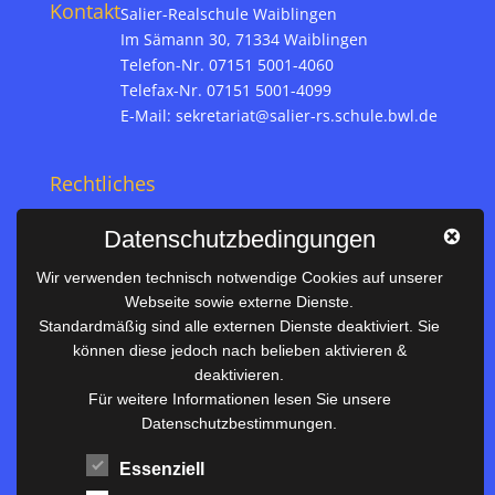
Kontakt
Salier-Realschule Waiblingen
Im Sämann 30, 71334 Waiblingen
Telefon-Nr. 07151 5001-4060
Telefax-Nr. 07151 5001-4099
E-Mail:
sekretariat@salier-rs.schule.bwl.de
Rechtliches
Impressum
Datenschutzbedingungen
Datenschutz
Wir verwenden technisch notwendige Cookies auf unserer
Webseite sowie externe Dienste.
Nützliches
Standardmäßig sind alle externen Dienste deaktiviert. Sie
können diese jedoch nach belieben aktivieren &
Vertretungsplan
deaktivieren.
Unterrichtszeiten
Für weitere Informationen lesen Sie unsere
Datenschutzbestimmungen.
Downloadbereich
Terminkalender
Essenziell
Termine AKTUELL