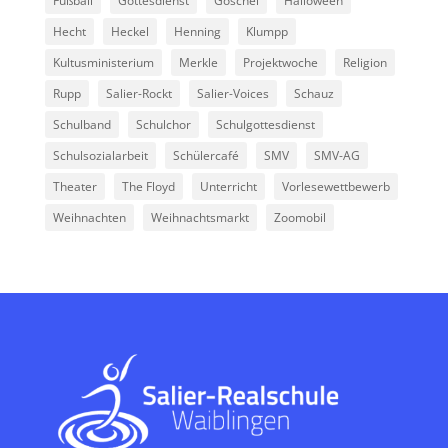
Fußball
Gottesdienst
Göschel
Halloween
Hecht
Heckel
Henning
Klumpp
Kultusministerium
Merkle
Projektwoche
Religion
Rupp
Salier-Rockt
Salier-Voices
Schauz
Schulband
Schulchor
Schulgottesdienst
Schulsozialarbeit
Schülercafé
SMV
SMV-AG
Theater
The Floyd
Unterricht
Vorlesewettbewerb
Weihnachten
Weihnachtsmarkt
Zoomobil