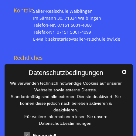
Kontakt
Salier-Realschule Waiblingen
Im Sämann 30, 71334 Waiblingen
Telefon-Nr. 07151 5001-4060
Telefax-Nr. 07151 5001-4099
E-Mail:
sekretariat@salier-rs.schule.bwl.de
Rechtliches
Impressum
Datenschutzbedingungen
Datenschutz
Wir verwenden technisch notwendige Cookies auf unserer
Webseite sowie externe Dienste.
Nützliches
Standardmäßig sind alle externen Dienste deaktiviert. Sie
können diese jedoch nach belieben aktivieren &
Vertretungsplan
deaktivieren.
Unterrichtszeiten
Für weitere Informationen lesen Sie unsere
Datenschutzbestimmungen.
Downloadbereich
Terminkalender
Essenziell