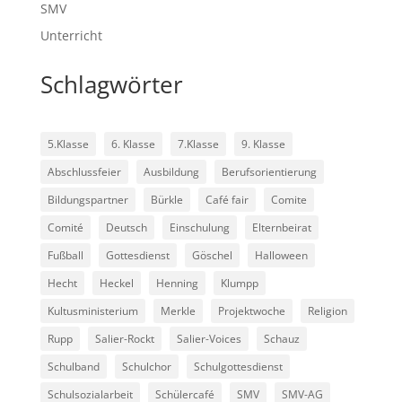
SMV
Unterricht
Schlagwörter
5.Klasse
6. Klasse
7.Klasse
9. Klasse
Abschlussfeier
Ausbildung
Berufsorientierung
Bildungspartner
Bürkle
Café fair
Comite
Comité
Deutsch
Einschulung
Elternbeirat
Fußball
Gottesdienst
Göschel
Halloween
Hecht
Heckel
Henning
Klumpp
Kultusministerium
Merkle
Projektwoche
Religion
Rupp
Salier-Rockt
Salier-Voices
Schauz
Schulband
Schulchor
Schulgottesdienst
Schulsozialarbeit
Schülercafé
SMV
SMV-AG