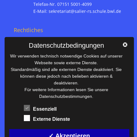
Telefax-Nr. 07151 5001-4099
E-Mail:
sekretariat@salier-rs.schule.bwl.de
Rechtliches
Impressum
Datenschutzbedingungen
Datenschutz
Wir verwenden technisch notwendige Cookies auf unserer
Webseite sowie externe Dienste.
Nützliches
Standardmäßig sind alle externen Dienste deaktiviert. Sie
können diese jedoch nach belieben aktivieren &
Vertretungsplan
deaktivieren.
Unterrichtszeiten
Für weitere Informationen lesen Sie unsere
Datenschutzbestimmungen.
Downloadbereich
Terminkalender
Essenziell
Termine AKTUELL
Externe Dienste
Moodle
Anfahrt/Kontakt
✓ Akzeptieren