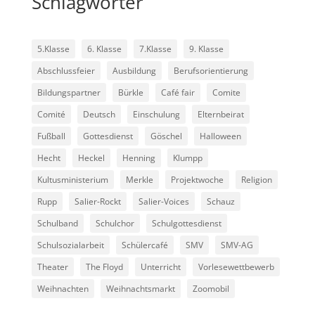
Schlagwörter
5.Klasse
6. Klasse
7.Klasse
9. Klasse
Abschlussfeier
Ausbildung
Berufsorientierung
Bildungspartner
Bürkle
Café fair
Comite
Comité
Deutsch
Einschulung
Elternbeirat
Fußball
Gottesdienst
Göschel
Halloween
Hecht
Heckel
Henning
Klumpp
Kultusministerium
Merkle
Projektwoche
Religion
Rupp
Salier-Rockt
Salier-Voices
Schauz
Schulband
Schulchor
Schulgottesdienst
Schulsozialarbeit
Schülercafé
SMV
SMV-AG
Theater
The Floyd
Unterricht
Vorlesewettbewerb
Weihnachten
Weihnachtsmarkt
Zoomobil