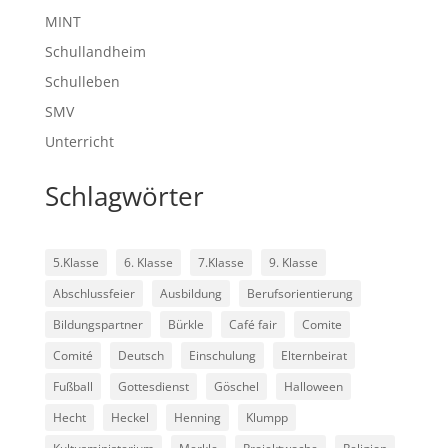
MINT
Schullandheim
Schulleben
SMV
Unterricht
Schlagwörter
5.Klasse
6. Klasse
7.Klasse
9. Klasse
Abschlussfeier
Ausbildung
Berufsorientierung
Bildungspartner
Bürkle
Café fair
Comite
Comité
Deutsch
Einschulung
Elternbeirat
Fußball
Gottesdienst
Göschel
Halloween
Hecht
Heckel
Henning
Klumpp