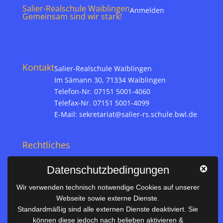
Salier-Realschule Waiblingen
Anmelden
Gemeinsam sind wir stark!
Kontakt
Salier-Realschule Waiblingen
Im Sämann 30, 71334 Waiblingen
Telefon-Nr. 07151 5001-4060
Telefax-Nr. 07151 5001-4099
E-Mail:
sekretariat@salier-rs.schule.bwl.de
Rechtliches
Impressum
Datenschutzbedingungen
Datenschutz
Wir verwenden technisch notwendige Cookies auf unserer
Webseite sowie externe Dienste.
Nützliches
Standardmäßig sind alle externen Dienste deaktiviert. Sie
können diese jedoch nach belieben aktivieren &