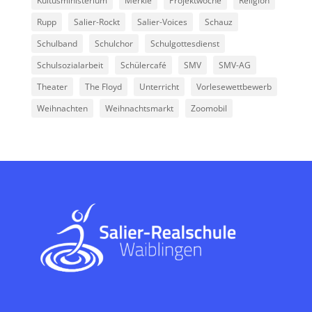
Kultusministerium
Merkle
Projektwoche
Religion
Rupp
Salier-Rockt
Salier-Voices
Schauz
Schulband
Schulchor
Schulgottesdienst
Schulsozialarbeit
Schülercafé
SMV
SMV-AG
Theater
The Floyd
Unterricht
Vorlesewettbewerb
Weihnachten
Weihnachtsmarkt
Zoomobil