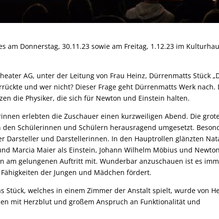
s am Donnerstag, 30.11.23 sowie am Freitag, 1.12.23 im Kulturha
heater AG, unter der Leitung von Frau Heinz, Dürrenmatts Stück „
 Verrückte und wer nicht? Dieser Frage geht Dürrenmatts Werk nach.
zen die Physiker, die sich für Newton und Einstein halten.
rinnen erlebten die Zuschauer einen kurzweiligen Abend. Die grot
den Schülerinnen und Schülern herausragend umgesetzt. Beson
r Darsteller und Darstellerinnen. In den Hauptrollen glänzten Nat
 und Marcia Maier als Einstein, Johann Wilhelm Möbius und Newton
en am gelungenen Auftritt mit. Wunderbar anzuschauen ist es im
n Fähigkeiten der Jungen und Mädchen fördert.
as Stück, welches in einem Zimmer der Anstalt spielt, wurde von H
den mit Herzblut und großem Anspruch an Funktionalität und