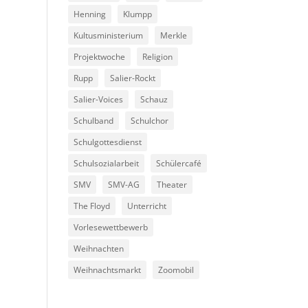
Henning
Klumpp
Kultusministerium
Merkle
Projektwoche
Religion
Rupp
Salier-Rockt
Salier-Voices
Schauz
Schulband
Schulchor
Schulgottesdienst
Schulsozialarbeit
Schülercafé
SMV
SMV-AG
Theater
The Floyd
Unterricht
Vorlesewettbewerb
Weihnachten
Weihnachtsmarkt
Zoomobil