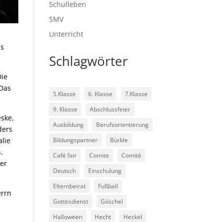
Schulleben
SMV
Unterricht
us
Schlagwörter
Die
 Das
5.Klasse
6. Klasse
7.Klasse
9. Klasse
Abschlussfeier
eske,
Ausbildung
Berufsorientierung
ders
alie
Bildungspartner
Bürkle
.
Café fair
Comite
Comité
mer
Deutsch
Einschulung
Elternbeirat
Fußball
errn
Gottesdienst
Göschel
Halloween
Hecht
Heckel