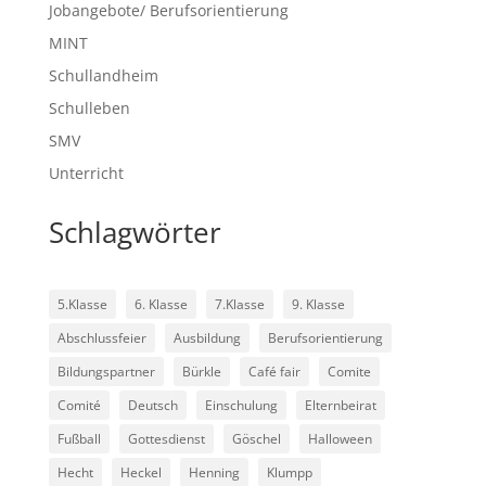
Jobangebote/ Berufsorientierung
MINT
Schullandheim
Schulleben
SMV
Unterricht
Schlagwörter
5.Klasse
6. Klasse
7.Klasse
9. Klasse
Abschlussfeier
Ausbildung
Berufsorientierung
Bildungspartner
Bürkle
Café fair
Comite
Comité
Deutsch
Einschulung
Elternbeirat
Fußball
Gottesdienst
Göschel
Halloween
Hecht
Heckel
Henning
Klumpp