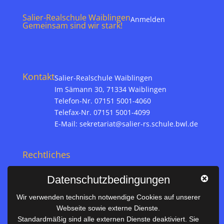
Salier-Realschule Waiblingen
Anmelden
Gemeinsam sind wir stark!
Kontakt
Salier-Realschule Waiblingen
Im Sämann 30, 71334 Waiblingen
Telefon-Nr. 07151 5001-4060
Telefax-Nr. 07151 5001-4099
E-Mail:
sekretariat@salier-rs.schule.bwl.de
Rechtliches
Impressum
Datenschutzbedingungen
Datenschutz
Wir verwenden technisch notwendige Cookies auf unserer
Webseite sowie externe Dienste.
Nützliches
Standardmäßig sind alle externen Dienste deaktiviert. Sie