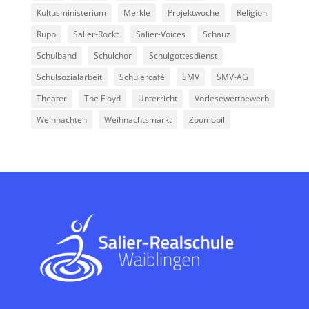
Kultusministerium
Merkle
Projektwoche
Religion
Rupp
Salier-Rockt
Salier-Voices
Schauz
Schulband
Schulchor
Schulgottesdienst
Schulsozialarbeit
Schülercafé
SMV
SMV-AG
Theater
The Floyd
Unterricht
Vorlesewettbewerb
Weihnachten
Weihnachtsmarkt
Zoomobil