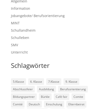
Allgemein
Information
Jobangebote/ Berufsorientierung
MINT
Schullandheim
Schulleben
SMV
Unterricht
Schlagwörter
5.Klasse
6. Klasse
7.Klasse
9. Klasse
Abschlussfeier
Ausbildung
Berufsorientierung
Bildungspartner
Bürkle
Café fair
Comite
Comité
Deutsch
Einschulung
Elternbeirat