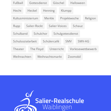
Fußball
Gottesdienst
Göschel
Halloween
Hecht
Heckel
Henning
Klumpp
Kultusministerium
Merkle
Projektwoche
Religion
Rupp
Salier-Rockt
Salier-Voices
Schauz
Schulband
Schulchor
Schulgottesdienst
Schulsozialarbeit
Schülercafé
SMV
SMV-AG
Theater
The Floyd
Unterricht
Vorlesewettbewerb
Weihnachten
Weihnachtsmarkt
Zoomobil